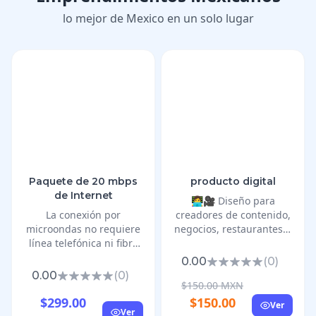
lo mejor de Mexico en un solo lugar
Paquete de 20 mbps
producto digital
de Internet
👩‍💻🎥 Diseño para
La conexión por
creadores de contenido,
microondas no requiere
negocios, restaurantes e
línea telefónica ni fibra
influencers ✨ Hago que
óptica. Se instala una
tu marca se vea
0.00
(
0
)
antena receptora en tu
profesional en todas tus
0.00
(
0
)
domicilio que se
plataformas 📌 Servicios:
$150.00 MXN
comunica de forma
🎯 Logos para
$299.00
$150.00
Ver
Ver
directa con una torre de
emprendedores 🖼️