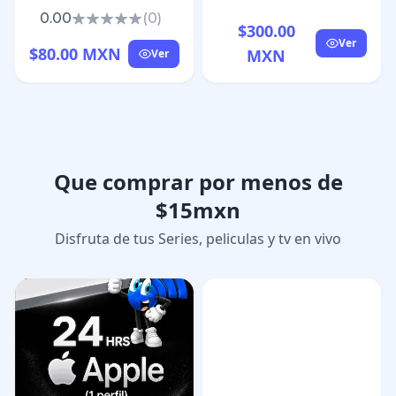
encargaremos de
Idioma (Voces): Inglés
0.00
(
0
)
convertir tu idea en una
$300.00
Año: 2016 Tamaño: 9.89
Ver
Landing Page
GB Formato: ISO Genero:
$80.00 MXN
MXN
Ver
profesional! 🚀
Acción, Rol, Aventura,
Fantasía
Que comprar por menos de
$15mxn
Disfruta de tus Series, peliculas y tv en vivo