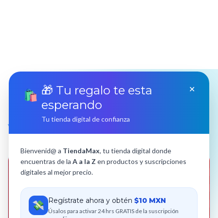
🎁 Tu regalo te esta
✕
🛍️
esperando
Ofertas relampagos
Tu tienda digital de confianza
Vive lo mejor desde un solo lugar
Bienvenid@ a
TiendaMax
, tu tienda digital donde
encuentras de la
A a la Z
en productos y suscripciones
🔥 PROMOCIÓN
🔥 PROMOCIÓN
digitales al mejor precio.
Regístrate ahora y obtén
$10 MXN
💸
Úsalos para activar 24 hrs GRATIS de la suscripción