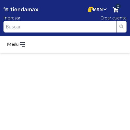
0
MXN
Ingresar
Crear cuenta
Menú