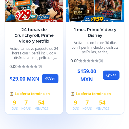
24 horas de
1 mes Prime Video y
Crunchyroll, Prime
Disney
Video y Netflix
Activa tu combo de 30 días
con 1 perfil incluido y disfruta
Activa tu nuevo paquete de 24
películas, series,
horas con 1 perfil incluido y
documentales y estrenos en
disfruta anime, películas,
0.00
(
0
)
Disney+ y Amazon Prime.
series y estrenos en Prime
0.00
(
0
)
Video, Netflix y Crunchyroll.
$159.00
Ver
$29.00 MXN
MXN
Ver
⏳ La oferta termina en
⏳ La oferta termina en
9
7
54
9
7
54
DIAS
HORAS
MINUTOS
DIAS
HORAS
MINUTOS