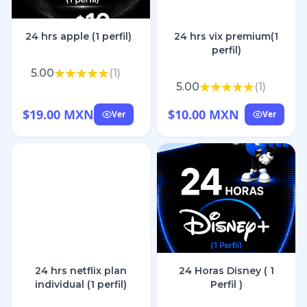
24 hrs apple (1 perfil)
24 hrs vix premium(1
perfil)
5.00
(
1
)
5.00
(
1
)
$19.00 MXN
$10.00 MXN
Ver
Ver
24 hrs netflix plan
24 Horas Disney ( 1
individual (1 perfil)
Perfil )